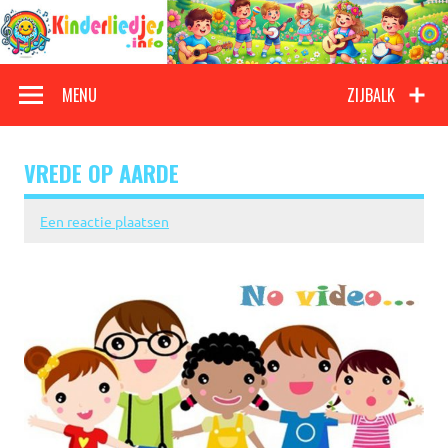
Doorgaan
naar
inhoud
Kinderliedjes
Een grote verzameling oude en nieuwe kinderliedjes
MENU
ZIJBALK
VREDE OP AARDE
Een reactie plaatsen