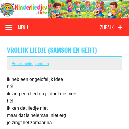
Doorgaan
naar
inhoud
Kinderliedjes
Een grote verzameling oude en nieuwe kinderliedjes
MENU
ZIJBALK
VROLIJK LIEDJE (SAMSON EN GERT)
Een reactie plaatsen
Ik heb een ongelofelijk idee
hé!
ik zing een lied en jij doet me mee
hé!
ik ken dat liedje niet
maar dat is helemaal niet erg
je zingt het zomaar na