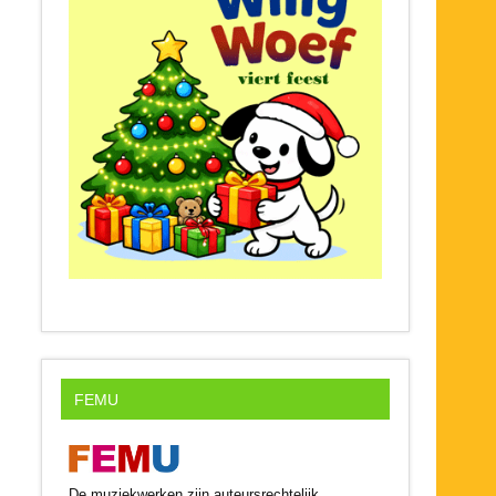
FEMU
De muziekwerken zijn auteursrechtelijk