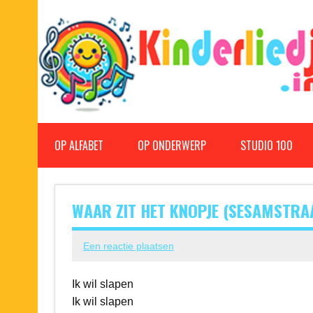
Doorgaan
naar
inhoud
Kinderliedjes
Een grote verzameling oude en nieuwe kinderliedjes
OP ALFABET
OP ONDERWERP
STUDIO 100
WAAR ZIT HET KNOPJE (SESAMSTRA
Een reactie plaatsen
Ik wil slapen
Ik wil slapen