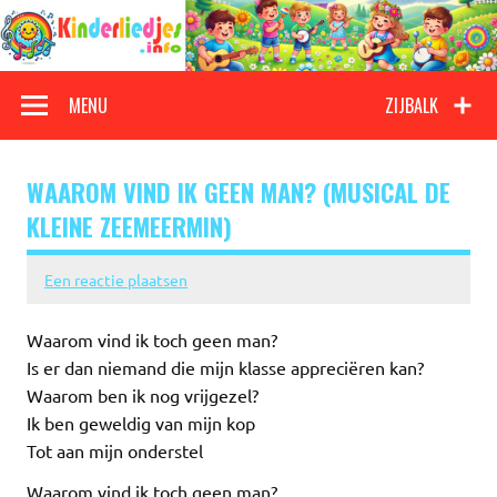
Doorgaan
naar
inhoud
Kinderliedjes
Een grote verzameling oude en nieuwe kinderliedjes
MENU
ZIJBALK
WAAROM VIND IK GEEN MAN? (MUSICAL DE
KLEINE ZEEMEERMIN)
Een reactie plaatsen
Waarom vind ik toch geen man?
Is er dan niemand die mijn klasse appreciëren kan?
Waarom ben ik nog vrijgezel?
Ik ben geweldig van mijn kop
Tot aan mijn onderstel
Waarom vind ik toch geen man?