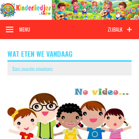
Doorgaan
naar
inhoud
Kinderliedjes
Een grote verzameling oude en nieuwe kinderliedjes
MENU
ZIJBALK
WAT ETEN WE VANDAAG
Een reactie plaatsen