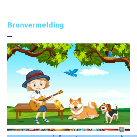
—
Bronvermelding
—