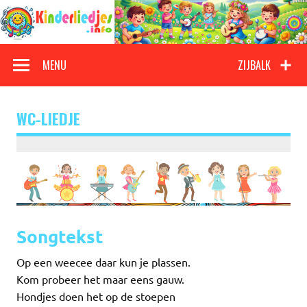
Doorgaan
naar
inhoud
Kinderliedjes
Een grote verzameling oude en nieuwe kinderliedjes
MENU
ZIJBALK
WC-LIEDJE
Songtekst
Op een weecee daar kun je plassen.
Kom probeer het maar eens gauw.
Hondjes doen het op de stoepen