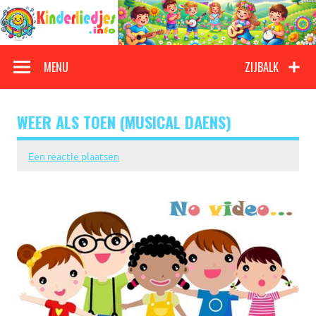
Doorgaan
naar
inhoud
Kinderliedjes
Een grote verzameling oude en nieuwe kinderliedjes
MENU
ZIJBALK
WEER ALS TOEN (MUSICAL DAENS)
Een reactie plaatsen