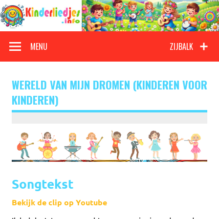
Doorgaan
naar
inhoud
Kinderliedjes
Een grote verzameling oude en nieuwe kinderliedjes
MENU
ZIJBALK
WERELD VAN MIJN DROMEN (KINDEREN VOOR
KINDEREN)
Songtekst
Bekijk de clip op Youtube