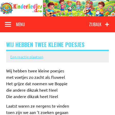
Doorgaan
naar
inhoud
Kinderliedjes
Een grote verzameling oude en nieuwe kinderliedjes
MENU
ZIJBALK
WIJ HEBBEN TWEE KLEINE POESJES
Een reactie plaatsen
Wij hebben twee kleine poesjes
met voetjes zo zacht als fluweel
Het grijze dat noemen we Boppie
die andere dikzak heet Neel
Die andere dikzak heet Neel
Laatst waren ze nergens te vinden
toen zijn we aan ’t zoeken gegaan