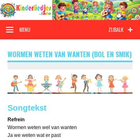
Doorgaan
naar
inhoud
Kinderliedjes
Een grote verzameling oude en nieuwe kinderliedjes
MENU
ZIJBALK
WORMEN WETEN VAN WANTEN (BOL EN SMIK)
Songtekst
Refrein
Wormen weten wel van wanten
Ja we weten wat er past