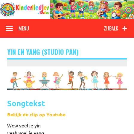
Doorgaan
naar
inhoud
Kinderliedjes
Een grote verzameling oude en nieuwe kinderliedjes
MENU
ZIJBALK
YIN EN YANG (STUDIO PAN)
Songtekst
Bekijk de clip op Youtube
Wow voel je yin
yeah voel je yang