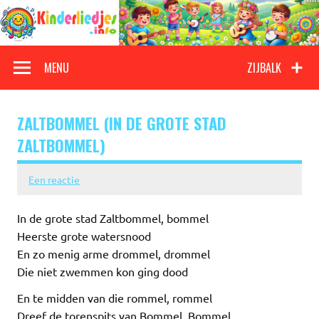
Doorgaan
naar
inhoud
Kinderliedjes
Een grote verzameling oude en nieuwe kinderliedjes
MENU
ZIJBALK
ZALTBOMMEL (IN DE GROTE STAD
ZALTBOMMEL)
Een reactie
In de grote stad Zaltbommel, bommel
Heerste grote watersnood
En zo menig arme drommel, drommel
Die niet zwemmen kon ging dood
En te midden van die rommel, rommel
Dreef de torenspits van Bommel, Bommel