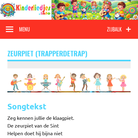
Doorgaan
naar
inhoud
Kinderliedjes
Een grote verzameling oude en nieuwe kinderliedjes
MENU
ZIJBALK
ZEURPIET (TRAPPERDETRAP)
Songtekst
Zeg kennen jullie de klaagpiet.
De zeurpiet van de Sint
Helpen doet hij bijna niet