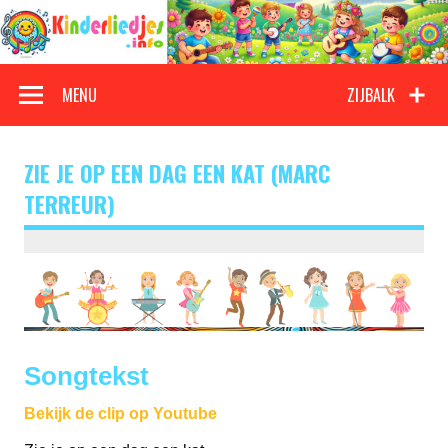
Doorgaan
naar
inhoud
Kinderliedjes
Een grote verzameling oude en nieuwe kinderliedjes
MENU
ZIJBALK
ZIE JE OP EEN DAG EEN KAT (MARC
TERREUR)
Songtekst
Bekijk de clip op Youtube