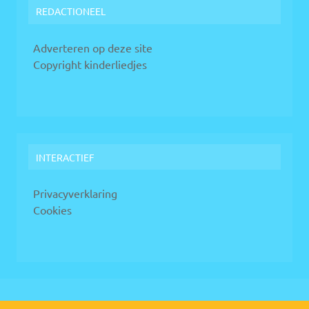
REDACTIONEEL
Adverteren op deze site
Copyright kinderliedjes
INTERACTIEF
Privacyverklaring
Cookies