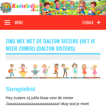
Doorgaan
naar
inhoud
Kinderliedjes
Een grote verzameling oude en nieuwe kinderliedjes
MENU
ZIJBALK
ZING MEE MET DE DALTON SISTERS (HET IS
WEER ZOMER) (DALTON SISTERS)
Songtekst
Hey zusters zij jullie klaar voor de zomer
Jaaaaaaaaaaaaaaaaaaaaaaaa! okay wat je moet