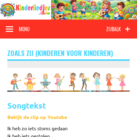
Doorgaan
naar
inhoud
Kinderliedjes
Een grote verzameling oude en nieuwe kinderliedjes
MENU
ZIJBALK
ZOALS ZIJ (KINDEREN VOOR KINDEREN)
Songtekst
Bekijk de clip op Youtube
Ik heb zo iets stoms gedaan
Ik heb iets gestolen