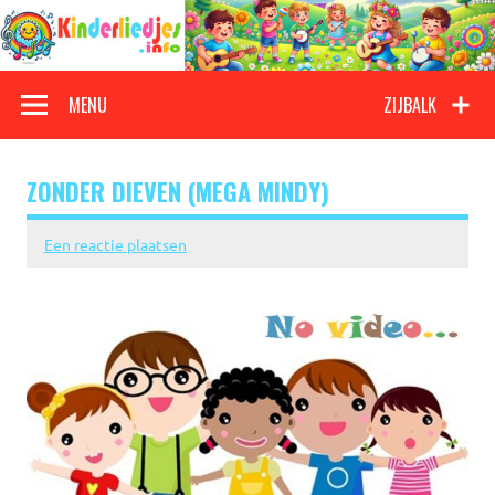
Doorgaan
naar
inhoud
Kinderliedjes
Een grote verzameling oude en nieuwe kinderliedjes
MENU
ZIJBALK
ZONDER DIEVEN (MEGA MINDY)
Een reactie plaatsen