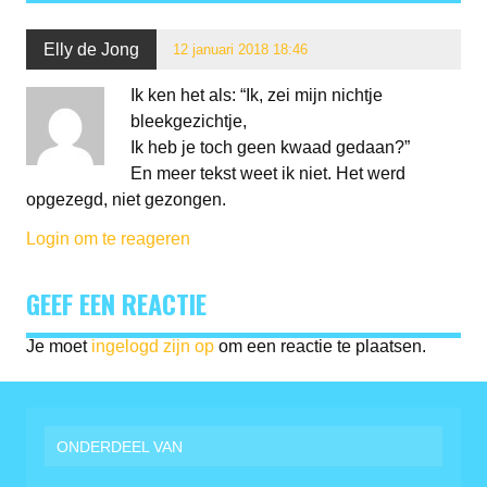
Elly de Jong
12 januari 2018 18:46
Ik ken het als: “Ik, zei mijn nichtje
bleekgezichtje,
Ik heb je toch geen kwaad gedaan?”
En meer tekst weet ik niet. Het werd
opgezegd, niet gezongen.
Login om te reageren
GEEF EEN REACTIE
Je moet
ingelogd zijn op
om een reactie te plaatsen.
ONDERDEEL VAN