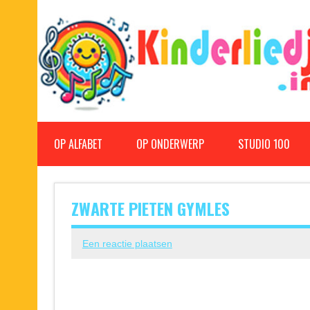
Doorgaan
naar
inhoud
Kinderliedjes
Een grote verzameling oude en nieuwe kinderliedjes
OP ALFABET
OP ONDERWERP
STUDIO 100
ZWARTE PIETEN GYMLES
Een reactie plaatsen