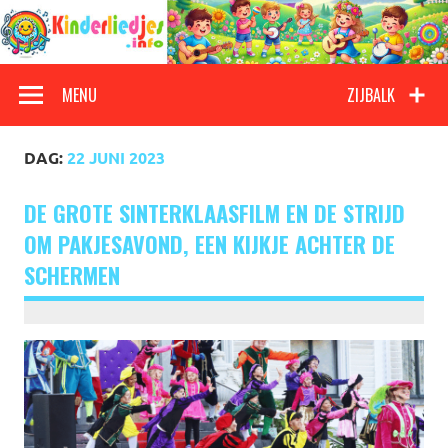
Doorgaan
naar
inhoud
Kinderliedjes
Een grote verzameling oude en nieuwe kinderliedjes
MENU
ZIJBALK
DAG:
22 JUNI 2023
DE GROTE SINTERKLAASFILM EN DE STRIJD
OM PAKJESAVOND, EEN KIJKJE ACHTER DE
SCHERMEN