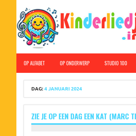
Doorgaan
naar
inhoud
Kinderliedjes
Een grote verzameling oude en nieuwe kinderliedjes
OP ALFABET
OP ONDERWERP
STUDIO 100
DAG:
4 JANUARI 2024
ZIE JE OP EEN DAG EEN KAT (MARC 