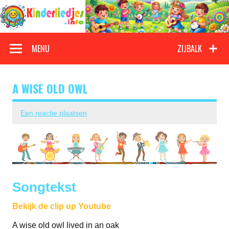
Doorgaan
naar
inhoud
Kinderliedjes
Een grote verzameling oude en nieuwe kinderliedjes
MENU
ZIJBALK
A WISE OLD OWL
Een reactie plaatsen
Songtekst
Bekijk de clip op Youtube
A wise old owl lived in an oak