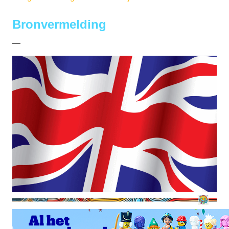
Bronvermelding
—