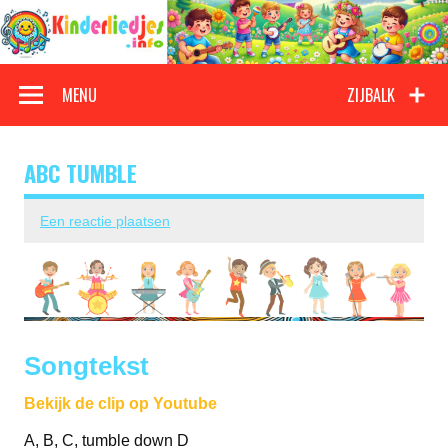
Doorgaan
naar
inhoud
Kinderliedjes
Een grote verzameling oude en nieuwe kinderliedjes
MENU
ZIJBALK
ABC TUMBLE
Een reactie plaatsen
Songtekst
Bekijk de clip op Youtube
A, B, C, tumble down D