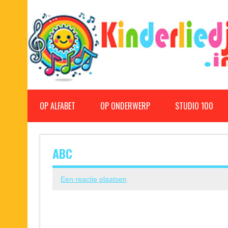
Doorgaan
naar
inhoud
Kinderliedjes
Een grote verzameling oude en nieuwe kinderliedjes
OP ALFABET
OP ONDERWERP
STUDIO 100
ABC
Een reactie plaatsen