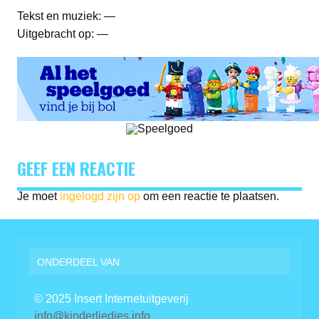
Tekst en muziek: —
Uitgebracht op: —
GEEF EEN REACTIE
Je moet
ingelogd zijn op
om een reactie te plaatsen.
ONDERDEEL VAN
© 2025 Insert Internetuitgeverij
info@kinderliedjes.info