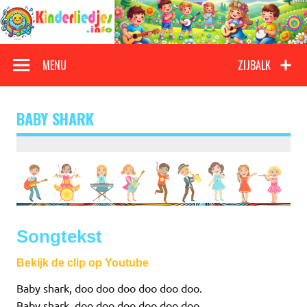
Doorgaan
naar
inhoud
Kinderliedjes
Een grote verzameling oude en nieuwe kinderliedjes
MENU
ZIJBALK
BABY SHARK
Songtekst
Bekijk de clip op Youtube
Baby shark, doo doo doo doo doo doo.
Baby shark, doo doo doo doo doo doo.