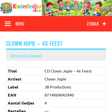
Doorgaan
naar
inhoud
Kinderliedjes
Een grote verzameling oude en nieuwe kinderliedjes
MENU
ZIJBALK
CLOWN JOPIE – 4X FEEST
Een reactie plaatsen
Titel
CD Clown Jopie – 4x Feest
Artiest
Clown Jopie
Label
JB Productions
EAN
8714069042940
Aantal liedjes
4
Bestellen
—