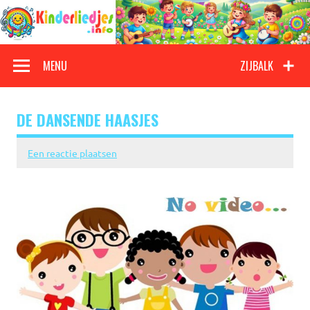
Doorgaan
naar
inhoud
Kinderliedjes
Een grote verzameling oude en nieuwe kinderliedjes
MENU
ZIJBALK
DE DANSENDE HAASJES
Een reactie plaatsen