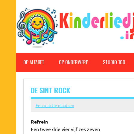
Doorgaan
naar
inhoud
Kinderliedjes
Een grote verzameling oude en nieuwe kinderliedjes
OP ALFABET
OP ONDERWERP
STUDIO 100
DE SINT ROCK
Een reactie plaatsen
Refrein
Een twee drie vier vijf zes zeven