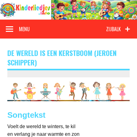
Doorgaan
naar
inhoud
Kinderliedjes
Een grote verzameling oude en nieuwe kinderliedjes
MENU
ZIJBALK
DE WERELD IS EEN KERSTBOOM (JEROEN
SCHIPPER)
Songtekst
Voelt de wereld te winters, te kil
en verlang je naar warmte en zon