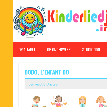
Doorgaan
naar
inhoud
Kinderliedjes
Een grote verzameling oude en nieuwe kinderliedjes
OP ALFABET
OP ONDERWERP
STUDIO 100
DODO, L’ENFANT DO
Een reactie plaatsen