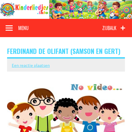
Doorgaan
naar
inhoud
Kinderliedjes
Een grote verzameling oude en nieuwe kinderliedjes
MENU
ZIJBALK
FERDINAND DE OLIFANT (SAMSON EN GERT)
Een reactie plaatsen