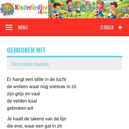
Doorgaan
naar
inhoud
Kinderliedjes
Een grote verzameling oude en nieuwe kinderliedjes
MENU
ZIJBALK
GEBROKEN WIT
Een reactie plaatsen
Er hangt een stilte in de lucht
de wolken waar nog sneeuw in zit
zijn grijs en vaal
de velden kaal
gebroken wit
Je haalt de lakens van de lijn
die ene, waar een gat in zit