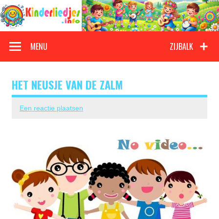
Doorgaan
naar
inhoud
Kinderliedjes
Een grote verzameling oude en nieuwe kinderliedjes
MENU
ZIJBALK
HET NEUSJE VAN DE ZALM
Een reactie plaatsen