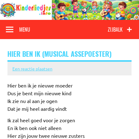
Doorgaan
naar
inhoud
Kinderliedjes
Een grote verzameling oude en nieuwe kinderliedjes
MENU
ZIJBALK
HIER BEN IK (MUSICAL ASSEPOESTER)
Een reactie plaatsen
Hier ben ik je nieuwe moeder
Dus je bent mijn nieuwe kind
Ik zie nu al aan je ogen
Dat je mij heel aardig vindt
Ik zal heel goed voor je zorgen
En ik ben ook niet alleen
Hier zijn jouw twee nieuwe zusters