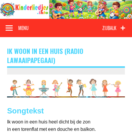
Doorgaan
naar
inhoud
Kinderliedjes
Een grote verzameling oude en nieuwe kinderliedjes
MENU
ZIJBALK
IK WOON IN EEN HUIS (RADIO
LAWAAIPAPEGAAI)
Songtekst
Ik woon in een huis heel dicht bij de zon
in een torenflat met een douche en balkon.