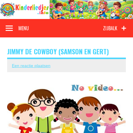
Doorgaan
naar
inhoud
Kinderliedjes
Een grote verzameling oude en nieuwe kinderliedjes
MENU
ZIJBALK
JIMMY DE COWBOY (SAMSON EN GERT)
Een reactie plaatsen