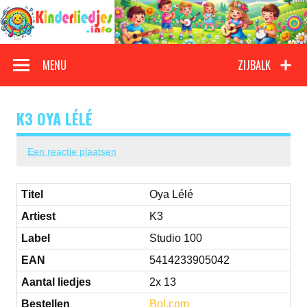
Doorgaan
naar
inhoud
Kinderliedjes
Een grote verzameling oude en nieuwe kinderliedjes
MENU
ZIJBALK
K3 OYA LÉLÉ
Een reactie plaatsen
Titel
Oya Lélé
Artiest
K3
Label
Studio 100
EAN
5414233905042
Aantal liedjes
2x 13
Bestellen
Bol.com