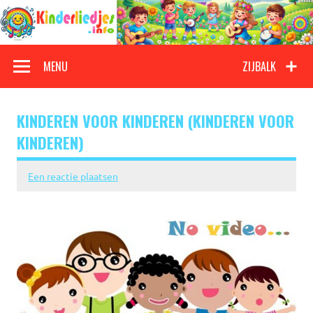
Doorgaan
naar
inhoud
Kinderliedjes
Een grote verzameling oude en nieuwe kinderliedjes
MENU
ZIJBALK
KINDEREN VOOR KINDEREN (KINDEREN VOOR
KINDEREN)
Een reactie plaatsen