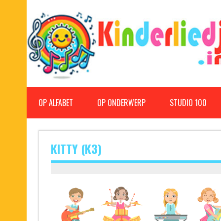
Doorgaan
naar
inhoud
Kinderliedjes
Een grote verzameling oude en nieuwe kinderliedjes
OP ALFABET
OP ONDERWERP
STUDIO 100
KITTY (K3)