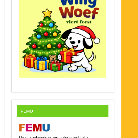
FEMU
De muziekwerken zijn auteursrechtelijk