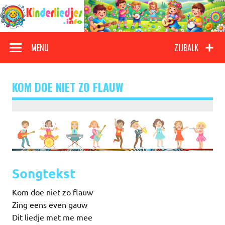
Doorgaan
naar
inhoud
Kinderliedjes
Een grote verzameling oude en nieuwe kinderliedjes
MENU
ZIJBALK
KOM DOE NIET ZO FLAUW
Songtekst
Kom doe niet zo flauw
Zing eens even gauw
Dit liedje met me mee