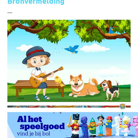
Bronvermelding
—