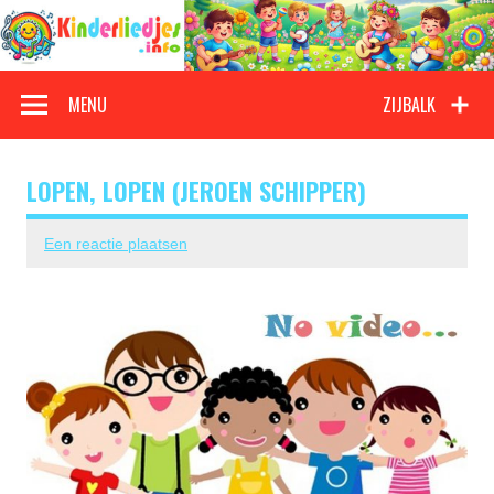
Doorgaan
naar
inhoud
Kinderliedjes
Een grote verzameling oude en nieuwe kinderliedjes
MENU
ZIJBALK
LOPEN, LOPEN (JEROEN SCHIPPER)
Een reactie plaatsen