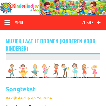
Doorgaan
naar
inhoud
Kinderliedjes
Een grote verzameling oude en nieuwe kinderliedjes
MENU
ZIJBALK
MUZIEK LAAT JE DROMEN (KINDEREN VOOR
KINDEREN)
Songtekst
Bekijk de clip op Youtube