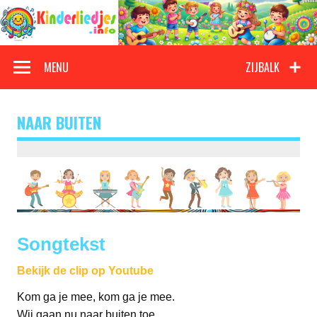
Doorgaan
naar
inhoud
Kinderliedjes
Een grote verzameling oude en nieuwe kinderliedjes
MENU
ZIJBALK
NAAR BUITEN
Songtekst
Bekijk de clip op Youtube
Kom ga je mee, kom ga je mee.
Wij gaan nu naar buiten toe.