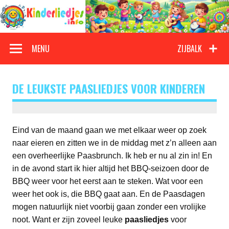
Doorgaan
naar
inhoud
Kinderliedjes
Een grote verzameling oude en nieuwe kinderliedjes
MENU
ZIJBALK
DE LEUKSTE PAASLIEDJES VOOR KINDEREN
Eind van de maand gaan we met elkaar weer op zoek
naar eieren en zitten we in de middag met z’n alleen aan
een overheerlijke Paasbrunch. Ik heb er nu al zin in! En
in de avond start ik hier altijd het BBQ-seizoen door de
BBQ weer voor het eerst aan te steken. Wat voor een
weer het ook is, die BBQ gaat aan. En de Paasdagen
mogen natuurlijk niet voorbij gaan zonder een vrolijke
noot. Want er zijn zoveel leuke
paasliedjes
voor