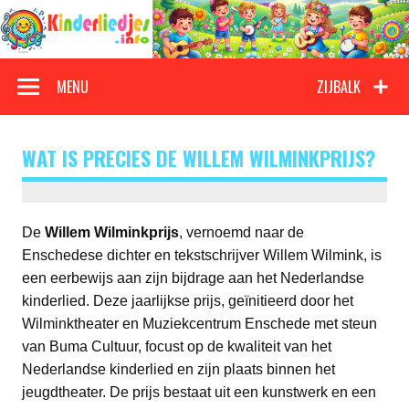
Doorgaan
naar
inhoud
Kinderliedjes
Een grote verzameling oude en nieuwe kinderliedjes
MENU
ZIJBALK
WAT IS PRECIES DE WILLEM WILMINKPRIJS?
De
Willem Wilminkprijs
, vernoemd naar de
Enschedese dichter en tekstschrijver Willem Wilmink, is
een eerbewijs aan zijn bijdrage aan het Nederlandse
kinderlied. Deze jaarlijkse prijs, geïnitieerd door het
Wilminktheater en Muziekcentrum Enschede met steun
van Buma Cultuur, focust op de kwaliteit van het
Nederlandse kinderlied en zijn plaats binnen het
jeugdtheater. De prijs bestaat uit een kunstwerk en een