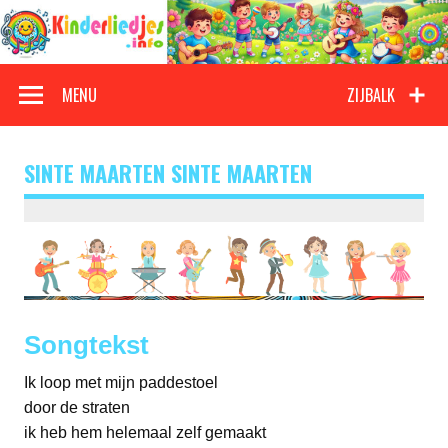
Doorgaan
naar
inhoud
Kinderliedjes
Een grote verzameling oude en nieuwe kinderliedjes
MENU
ZIJBALK
SINTE MAARTEN SINTE MAARTEN
Songtekst
Ik loop met mijn paddestoel
door de straten
ik heb hem helemaal zelf gemaakt