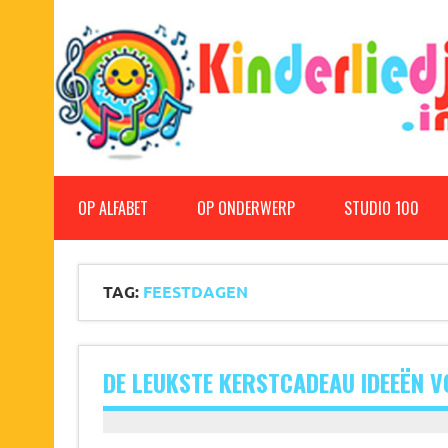
Doorgaan
naar
inhoud
Kinderliedjes
Een grote verzameling oude en nieuwe kinderliedjes
OP ALFABET
OP ONDERWERP
STUDIO 100
TAG:
FEESTDAGEN
DE LEUKSTE KERSTCADEAU IDEEËN VO