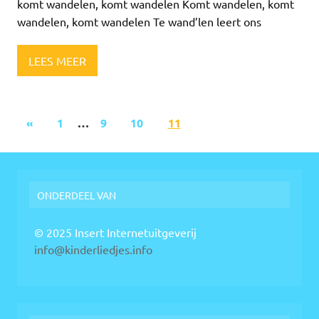
komt wandelen, komt wandelen Komt wandelen, komt
wandelen, komt wandelen Te wand’len leert ons
LEES MEER
«
1
…
9
10
11
ONDERDEEL VAN
© 2025 Insert Internetuitgeverij
info@kinderliedjes.info