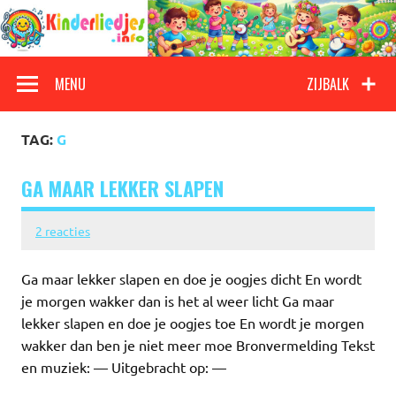
Doorgaan
naar
inhoud
Kinderliedjes
Een grote verzameling oude en nieuwe kinderliedjes
MENU
ZIJBALK
TAG:
G
GA MAAR LEKKER SLAPEN
2 reacties
Ga maar lekker slapen en doe je oogjes dicht En wordt
je morgen wakker dan is het al weer licht Ga maar
lekker slapen en doe je oogjes toe En wordt je morgen
wakker dan ben je niet meer moe Bronvermelding Tekst
en muziek: — Uitgebracht op: —